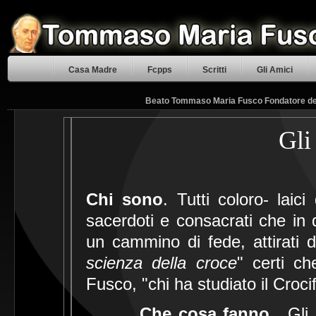
Casa Madre
Fcpps
Scritti
Gli Amici
Beato Tommaso Maria Fusco Fondatore delle
Gl
Chi sono
. Tutti coloro- laic
sacerdoti e consacrati che in d
un cammino di fede, attirati d
scienza della croce
" certi c
Fusco, "chi ha studiato il Croci
Che cosa fanno
. Gli