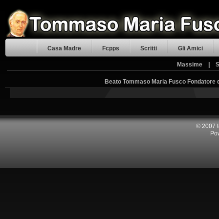
Casa Madre
Fcpps
Scritti
Gli Amici
Massime
|
S
Beato Tommaso Maria Fusco Fondatore del
© 2007 
Po