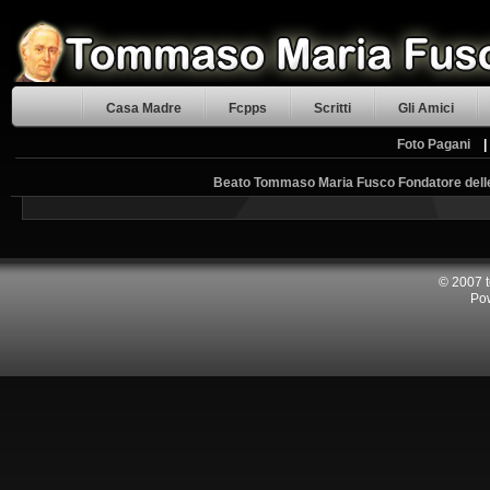
Casa Madre
Fcpps
Scritti
Gli Amici
Foto Pagani
Beato Tommaso Maria Fusco Fondatore delle 
© 2007 
Po