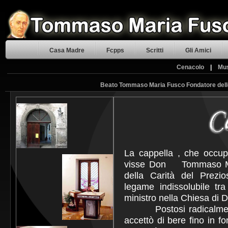
Casa Madre
Fcpps
Scritti
Gli Amici
Cenacolo
|
Mu
Beato Tommaso Maria Fusco Fondatore delle 
La cappella , che occu
visse Don Tommaso M. F
della Carità del Prezi
legame indissolubile tr
ministro nella Chiesa di D
Postosi radicalmente 
accettò di bere fino in 