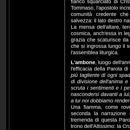
fianco squarciato di Cr
Tommaso, l'apostolo incred
comunità credente che
salvezza: il lato destro n
La mensa dell'altare, te
cosmica, anch'essa in leg
grazia che scaturisce da
che si ingrossa lungo il 
l'assemblea liturgica.
L'ambone
, luogo dell'an
l'efficacia della Parola d
più tagliente di ogni spa
di divisione dell'anima e 
scruta i sentimenti e i p
nascondersi davanti a lui
a lui noi dobbiamo rende
Una fiamma, come rove
seconda la narrazione d
tremenda di questa Parol
trono dell'Altissimo: la Cr