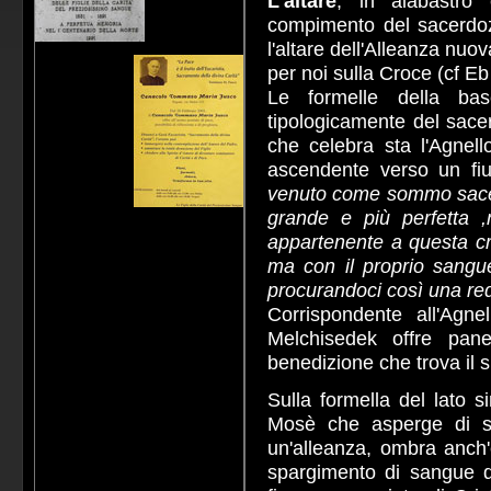
L'altare
, in alabastro
compimento del sacerdozio
l'altare dell'Alleanza nuo
per noi sulla Croce (cf Eb
Le formelle della b
tipologicamente del sacer
che celebra sta l'Agnell
ascendente verso un fi
venuto come sommo sacerd
grande e più perfetta 
appartenente a questa cre
ma con il proprio sangu
procurandoci così una re
Corrispondente all'Agne
Melchisedek offre pane
benedizione che trova il 
Sulla formella del lato si
Mosè che asperge di sa
un'alleanza, ombra anch'e
spargimento di sangue d