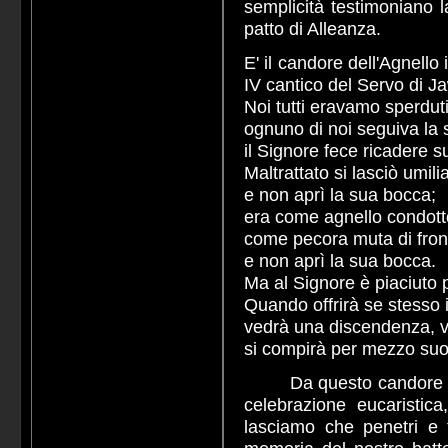
semplicità testimoniano l
patto di Alleanza.
E' il candore dell'Agnello
IV cantico del Servo di J
Noi tutti eravamo sperdu
ognuno di noi seguiva la 
il Signore fece ricadere su d
Maltrattato si lasciò umili
e non aprì la sua bocca;
era come agnello condott
come pecora muta di fronte
e non aprì la sua bocca.
Ma al Signore è piaciuto p
Quando offrirà se stesso 
vedrà una discendenza, v
si compirà per mezzo suo 
Da questo candore venia
celebrazione eucaristic
lasciamo che penetri e t