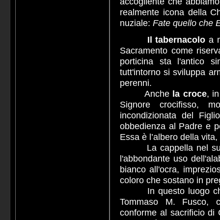
accogliente che abbiamo 
realmente icona della Ch
nuziale:
Fate quello che Egl
Il tabernacolo
a m
Sacramento come riserva 
porticina sta l'antico 
tutt'intorno si sviluppa a
perenni.
Anche
la
croce
, i
Signore crocifisso, 
incondizionata del Figl
obbedienza al Padre e per
Essa è l’albero della vita
La cappella nel suo i
l'abbondante uso dell'ala
bianco all'ocra, imprezio
coloro che sostano in pre
In questo luogo che pi
Tommaso M. Fusco, cus
conforme al sacrificio di