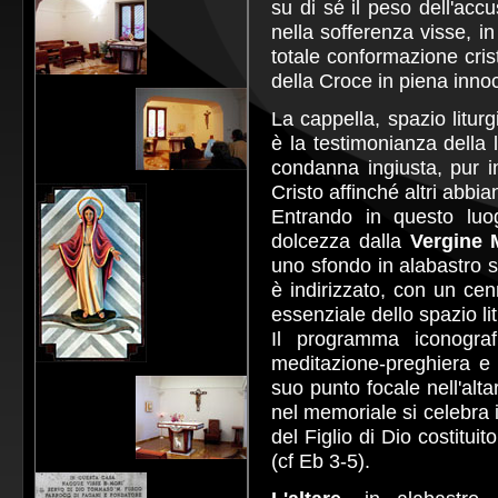
su di sé il peso dell'accu
nella sofferenza visse, in
totale conformazione cris
della Croce in piena inn
La cappella, spazio litur
è la testimonianza della 
condanna ingiusta, pur i
Cristo affinché altri abbian
Entrando in questo luo
dolcezza dalla
Vergine 
uno sfondo in alabastro s
è indirizzato, con un cen
essenziale dello spazio li
Il programma iconografi
meditazione-preghiera e c
suo punto focale nell'alta
nel memoriale si celebra 
del Figlio di Dio costitu
(cf Eb 3-5).