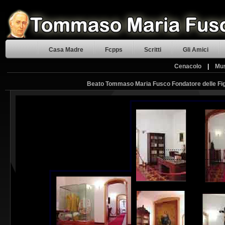
Casa Madre
Fcpps
Scritti
Gli Amici
Cenacolo
|
Mu
Beato Tommaso Maria Fusco Fondatore delle Figl