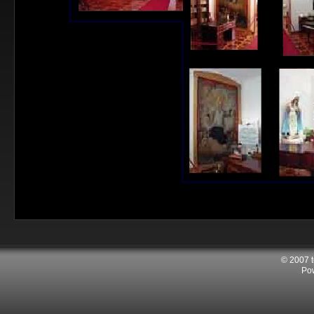
© 2007 
Po