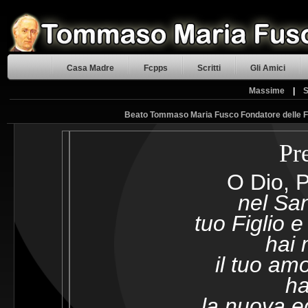
Casa Madre
Fcpps
Scritti
Gli Amici
Massime
|
S
Beato Tommaso Maria Fusco Fondatore delle Fig
Pr
O Dio, P
nel San
tuo Figlio 
hai 
il tuo am
ha
la nuova e