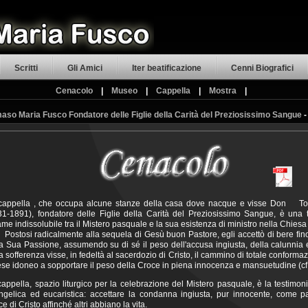
Scritti
Gli Amici
Iter beatificazione
Cenni Biografici
Cenacolo
|
Museo
|
Cappella
|
Mostra
|
so Maria Fusco Fondatore delle Figlie della Carità del Preziosissimo Sangue
cappella , che occupa alcune stanze della casa dove nacque e visse Don 
31-1891), fondatore delle Figlie della Carità del Preziosissimo Sangue, è una 
me indissolubile tra il Mistero pasquale e la sua esistenza di ministro nella Chiesa 
tosi radicalmente alla sequela di Gesù buon Pastore, egli accettò di bere fino i
a Sua Passione, assumendo su di sé il peso dell'accusa ingiusta, della calunnia e
a sofferenza visse, in fedeltà al sacerdozio di Cristo, il cammino di totale conforma
rese idoneo a sopportare il peso della Croce in piena innocenza e mansuetudine (cf
appella, spazio liturgico per la celebrazione del Mistero pasquale, è la testimon
ngelica ed eucaristica: accettare la condanna ingiusta, pur innocente, come pa
e di Cristo affinché altri abbiano la vita.