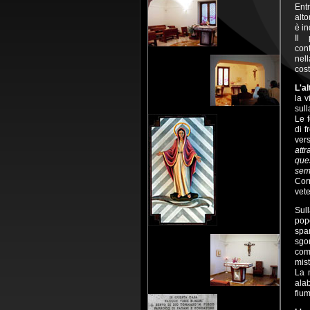
Ent
alto
è in
Il 
cont
nell
cost
L'al
la v
sull
Le 
di 
ver
att
que
sem
Cor
vete
Sull
popo
spar
sgo
com
mist
La 
alab
fium