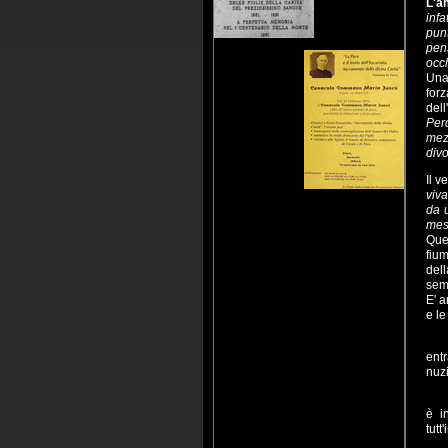
L'a
infa
punt
pens
occ
Una
for
dell
Per
mez
divo
Il v
viva
da u
mese
Ques
fiu
dell
semp
E' a
e le
Cir
ent
nuz
Il
è i
tutt
A