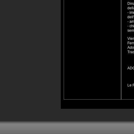
Din
dell
- i
del
- am
- ch
semi
Vien
Ferm
Ado
Tras
ADO
dal
da
Le F