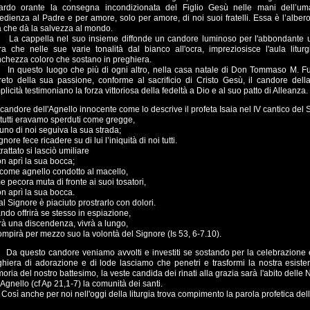
ardo orante la consegna incondizionata del Figlio Gesù nelle mani dell’uma
dienza al Padre e per amore, solo per amore, di noi suoi fratelli. Essa è l’albero 
a che dà la salvezza al mondo.
cappella nel suo insieme diffonde un candore luminoso per l'abbondante uso
tra che nelle sue varie tonalità dal bianco all'ocra, impreziosisce l'aula litur
nchezza coloro che sostano in preghiera.
questo luogo che più di ogni altro, nella casa natale di Don Tommaso M. Fus
reto della sua passione, conforme al sacrificio di Cristo Gesù, il candore dell
licità testimoniano la forza vittoriosa della fedeltà a Dio e al suo patto di Alleanza.
l candore dell'Agnello innocente come lo descrive il profeta Isaia nel IV cantico del
 tutti eravamo sperduti come gregge,
no di noi seguiva la sua strada;
ignore fece ricadere su di lui l’iniquità di noi tutti.
rattato si lasciò umiliare
n aprì la sua bocca;
 come agnello condotto al macello,
 pecora muta di fronte ai suoi tosatori,
n aprì la sua bocca.
l Signore è piaciuto prostrarlo con dolori.
do offrirà se stesso in espiazione,
rà una discendenza, vivrà a lungo,
ompirà per mezzo suo la volontà del Signore (Is 53, 6-7.10).
questo candore veniamo avvolti e investiti se sostando per la celebrazione eu
ghiera di adorazione e di lode lasciamo che penetri e trasformi la nostra esisten
ria del nostro battesimo, la veste candida dei rinati alla grazia sarà l'abito delle
'Agnello (cf Ap 21,1-7) la comunità dei santi.
ì anche per noi nell'oggi della liturgia trova compimento la parola profetica del