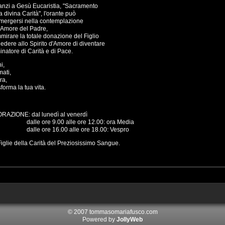
anzi a Gesù Eucaristia, "Sacramento
a divina Carità", l'orante può
mmergersi nella contemplazione
l'Amore del Padre,
mirare la totale donazione del Figlio
iedere allo Spirito d'Amore di diventare
natore di Carità e di Pace.
i,
ati,
ra,
forma la tua vita.
RAZIONE: dal lunedì al venerdì
le ore 9.00 alle ore 12.00: ora Media
lle ore 16.00 alle ore 18.00: Vespro
iglie della Carità del Preziosissimo Sangue.
© 2007 tommasomariafusco.com
Powered by
JollyWeb