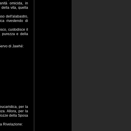
nità omicida, in
della vita, quella
 dell'alabastro,
gica rivestendo di
co, custodisce il
a purezza e della
 Servo di Jawhé:
caristica, per la
za. Allora, per la
 Nozze della Sposa
la Rivelazione: