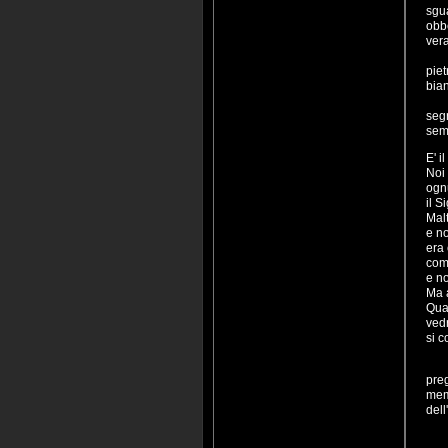
sgu
obbe
ver
La 
pie
bia
In 
seg
semp
E' i
Noi
ognu
il S
Malt
e no
era
come
e no
Ma a
Quan
ved
si c
Da 
pre
memo
dell
Cos