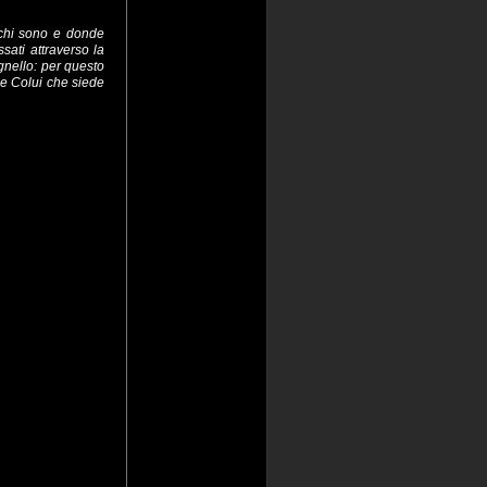
, chi sono e donde
sati attraverso la
gnello: per questo
 e Colui che siede