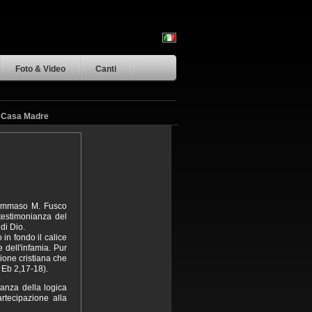
Foto & Video
Canti
-
Casa Madre
Tommaso M. Fusco
testimonianza del
di Dio.
n fondo il calice
 dell'infamia. Pur
zione cristiana che
 Eb 2,17-18).
ianza della logica
rtecipazione alla