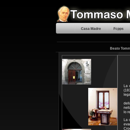
Casa Madre
Fcpps
Beato Tomma
La 
(18
lega
Pos
dell
nell
lo 
La c
eva
Croc