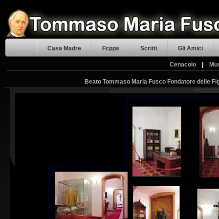
Casa Madre
Fcpps
Scritti
Gli Amici
Cenacolo
|
Mu
Beato Tommaso Maria Fusco Fondatore delle Figl