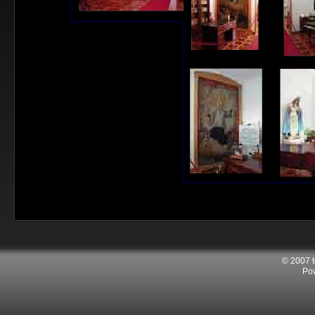
© 2007 
Po