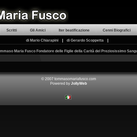
Scritti
Gli Amici
Iter beatificazione
Cenni Biografici
di Mario Chiarapini
|
di Gerardo Scoppetta
|
mmaso Maria Fusco Fondatore delle Figlie della Carità del Preziosissimo Sang
© 2007 tommasomariafusco.com
Powered by
JollyWeb