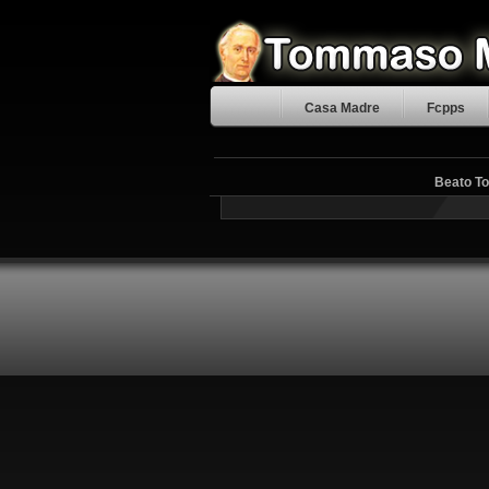
Casa Madre
Fcpps
Beato To