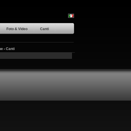
Foto & Video
Canti
ue
-
Canti