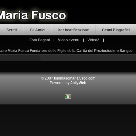
Scritti
Gli Amici
Iter beatificazione
Cenni Biografici
Foto Pagani
|
Video eventi
|
Video2
|
o Maria Fusco Fondatore delle Figlie della Carità del Preziosissimo Sangue
-
© 2007 tommasomariafusco.com
Powered by
JollyWeb