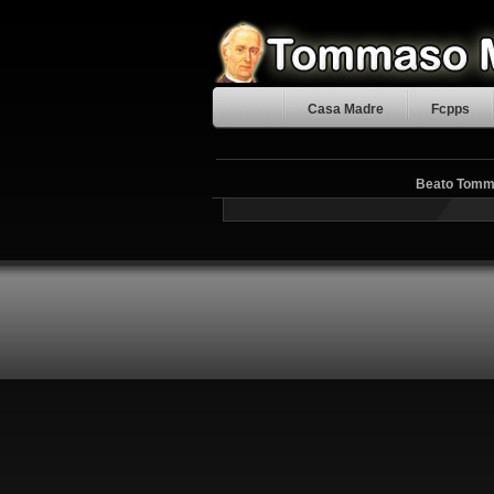
Casa Madre
Fcpps
Beato Tommas