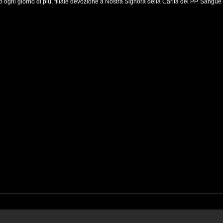
ogni giorno di più, filiale devozione a Nostra Signora della Carità del PP. Sangue