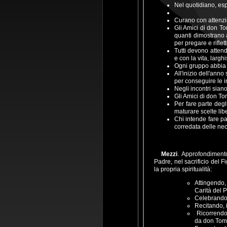
Nel quotidiano, espr
Curano con attenzio
Gli Amici di don To
quanti dimostrano a
per pregare e riflet
Tutti devono attend
e con la vita, larg
Ogni gruppo abbia 
All'inizio dell'ann
per conseguire le in
Negli incontri sian
Gli Amici di don To
Per fare parte deg
maturare scelte lib
Chi intende fare p
corredata delle ne
Mezzi
. Approfondimento
Padre, nel sacrificio del 
la propria spiritualità:
Attingendo,
Carità del P
Celebrando
Recitando, i
Ricorrendo 
da don Tomm