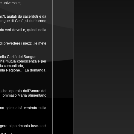
 e universale;
i?), aiutati da sacerdoti e da
Sangue di Gesù, si riuniscono
da veri devoti e, quindi nella
 di prevedere i mezzi, le mete
ella Carità del Sangue;
r una mutua conoscenza e per
sia comunitario;
o della Regione… La domanda,
, che, operata dall'Amore del
 don Tommaso Maria alimentano
a spiritualità centrata sulla
gere al patrimonio lasciatoci