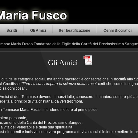
Scritti
Gli Amici
Iter beatificazione
Cenni Biografici
aso Maria Fusco Fondatore delle Figlie della Carità del Preziosissimo Sangue
Gli Amici
ici di tutte le categorie sociali, ma anche sacerdoti e consacrati che in docilità allo 
l Crocifisso, "
libro su cui si impara la scienza della croce
" certi che, come inseg
so sa ogni cosa" .
i Amici di don Tommaso devono, innanzi tutto, conoscere in maniera sempre più app
ltà ai principi di vita cristiana, da veri testimoni.
on Tommaso Maria Fusco, intendono mettere al primo posto:
hiera personale;
acramento della Carità del Preziosissimo Sangue;
 vita del Venerabile e della sua spiritualità;
ì eloquenti e incisive, sono vero programma di vita su cui riflettere e mettere in p