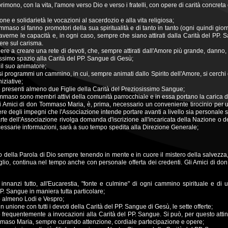
imono, con la vita, l'amore verso Dio e verso i fratelli, con opere di carità concreta
ne e solidarietà le vocazioni al sacerdozio e alla vita religiosa;
mmaso si fanno promotori della sua spiritualità e di tanto in tanto (ogni quindi giorn
verne le capacità e, in ogni caso, sempre che siano attirati dalla Carità del PP. 
tere sul carisma.
ere a creare una rete di devoti, che, sempre attirati dall'Amore più grande, danno, 
hissimo spazio alla Carità del PP. Sangue di Gesù;
il suo animatore;
o si programmi un cammino, in cui, sempre animati dallo Spirito dell'Amore, si cerchi
iziative;
o presenti almeno due Figlie della Carità del Preziosissimo Sangue;
mmaso sono membri attivi della comunità parrocchiale e in essa portano la carica d
li Amici di don Tommaso Maria, è, prima, necessario un conveniente tirocinio pe
ere degli impegni che l'Associazione intende portare avanti a livello sia personale 
arte dell'Associazione rivolga domanda d'iscrizione all'incaricata della Nazione 
cessarie informazioni, sarà a suo tempo spedita alla Direzione Generale;
 della Parola di Dio sempre tenendo in mente e in cuore il mistero della salvezza
Figlio, continua nel tempo anche con personale offerta dei credenti. Gli Amici di
 innanzi tutto, all'Eucarestia, "fonte e culmine" di ogni cammino spirituale e di un
P. Sangue in maniera tutta particolare;
 almeno Lodi e Vespro;
n unione con tutti i devoti della Carità del PP. Sangue di Gesù, le sette offerte;
frequentemente a invocazioni alla Carità del PP. Sangue. Si può, per questo attin
aso Maria, sempre curando attenzione, cordiale partecipazione e opere;