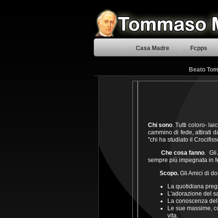
Casa Madre
Fcpps
Beato Tomm
Chi sono
. Tutti coloro- la
cammino di fede, attirati da
"chi ha studiato il Crocifis
Che cosa fanno
. Gl
sempre più impegnata in fede
Scopo.
Gli Amici di d
La quotidiana preg
L'adorazione del s
La conoscenza della
Le sue massime, cos
vita.