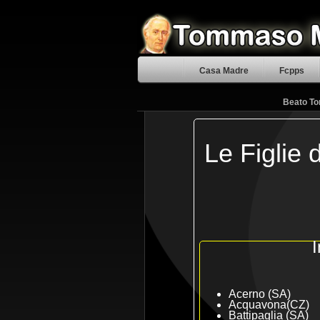
Casa Madre
Fcpps
Beato To
Le Figlie 
I
Acerno (SA)
Acquavona(CZ)
Battipaglia (SA)