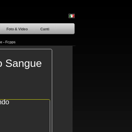
Foto & Video
Canti
ue
-
Fcpps
mo Sangue
ndo