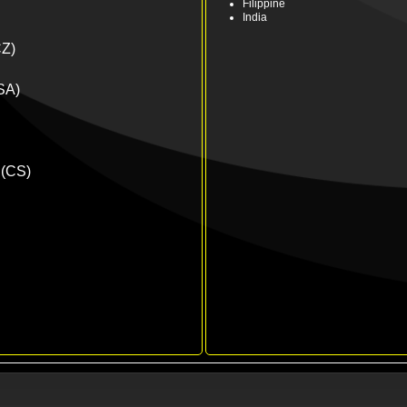
Filippine
India
CZ)
(SA)
 (CS)