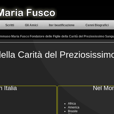
Scritti
Gli Amici
Iter beatificazione
Cenni Biografici
mmaso Maria Fusco Fondatore delle Figlie della Carità del Preziosissimo Sang
della Carità del Preziosissi
n Italia
Nel Mo
Africa
America
Brasile