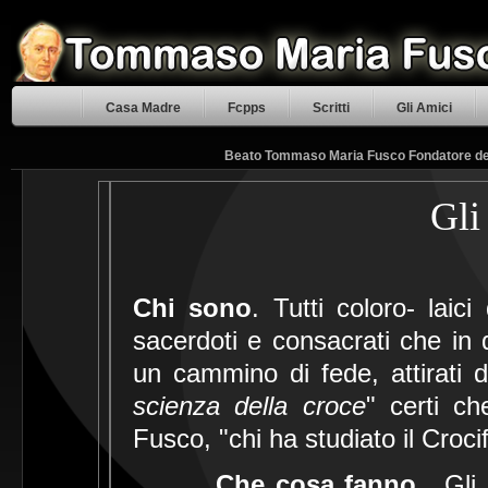
Casa Madre
Fcpps
Scritti
Gli Amici
Beato Tommaso Maria Fusco Fondatore delle
Gl
Chi sono
. Tutti coloro- laic
sacerdoti e consacrati che in d
un cammino di fede, attirati d
scienza della croce
" certi c
Fusco, "chi ha studiato il Croci
Che cosa fanno
. Gli